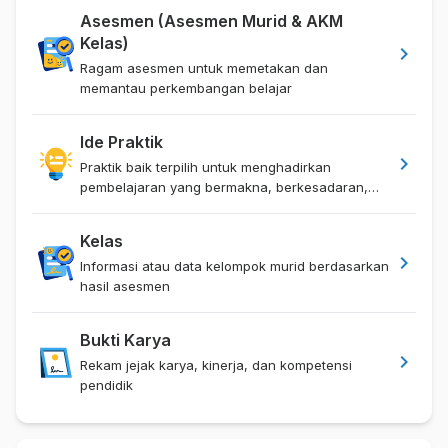
Asesmen (Asesmen Murid & AKM
Kelas)
chevron_right
Ragam asesmen untuk memetakan dan
memantau perkembangan belajar
Ide Praktik
chevron_right
Praktik baik terpilih untuk menghadirkan
pembelajaran yang bermakna, berkesadaran,
dan menggembirakan
Kelas
chevron_right
Informasi atau data kelompok murid berdasarkan
hasil asesmen
Bukti Karya
chevron_right
Rekam jejak karya, kinerja, dan kompetensi
pendidik