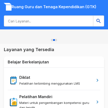
Ruang Guru dan Tenaga Kependidikan (GTK)
search
Slide
2
of
3
Layanan yang Tersedia
Belajar Berkelanjutan
Diklat
chevron_right
Pelatihan terbimbing menggunakan LMS
Pelatihan Mandiri
chevron_right
Materi untuk pengembangan kompetensi guru
dan tendik