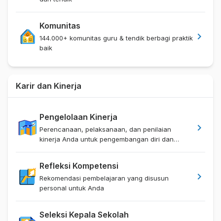
Komunitas
chevron_right
144.000+ komunitas guru & tendik berbagi praktik
baik
Karir dan Kinerja
Pengelolaan Kinerja
chevron_right
Perencanaan, pelaksanaan, dan penilaian
kinerja Anda untuk pengembangan diri dan
satdik
Refleksi Kompetensi
chevron_right
Rekomendasi pembelajaran yang disusun
personal untuk Anda
Seleksi Kepala Sekolah