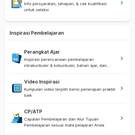
chevron_right
Info persyaratan, tahapan, & cek kualifikasi
untuk seleksi
Inspirasi Pembelajaran
Perangkat Ajar
chevron_right
Inspirasi perencanaan pembelajaran
intrakurikuler & kokurikuler, bahan ajar, dan
sejenisnya
Video Inspirasi
chevron_right
Kumpulan video terpilih berisi penerapan praktik
baik
CP/ATP
chevron_right
Capaian Pembelajaran dan Alur Tujuan
Pembelajaran sesuai mata pelajaran Anda