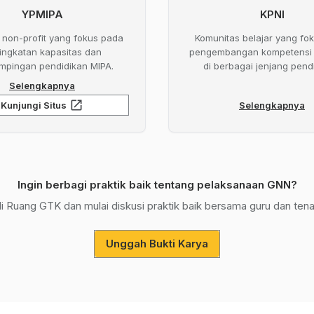
YPMIPA
KPNI
non-profit yang fokus pada
Komunitas belajar yang fo
ingkatan kapasitas dan
pengembangan kompetensi 
mpingan pendidikan MIPA.
di berbagai jenjang pend
Selengkapnya
open_in_new
Kunjungi Situs
Selengkapnya
Ingin berbagi praktik baik tentang pelaksanaan GNN?
 Ruang GTK dan mulai diskusi praktik baik bersama guru dan tena
Unggah Bukti Karya