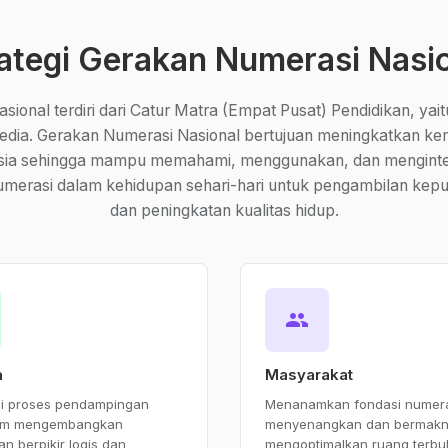
ategi Gerakan Numerasi Nasi
ional terdiri dari Catur Matra (Empat Pusat) Pendidikan, yait
dia. Gerakan Numerasi Nasional bertujuan meningkatkan 
sia sehingga mampu memahami, menggunakan, dan menginte
umerasi dalam kehidupan sehari-hari untuk pengambilan kepu
dan peningkatan kualitas hidup.
group
a
Masyarakat
i proses pendampingan
Menanamkan fondasi numera
am mengembangkan
menyenangkan dan bermakn
 berpikir logis dan
mengoptimalkan ruang terbu