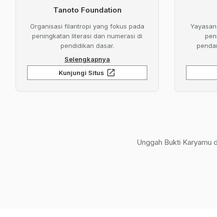
Tanoto Foundation
Organisasi filantropi yang fokus pada
Yayasan 
peningkatan literasi dan numerasi di
pen
pendidikan dasar.
penda
Selengkapnya
open_in_new
Kunjungi Situs
Unggah Bukti Karyamu di