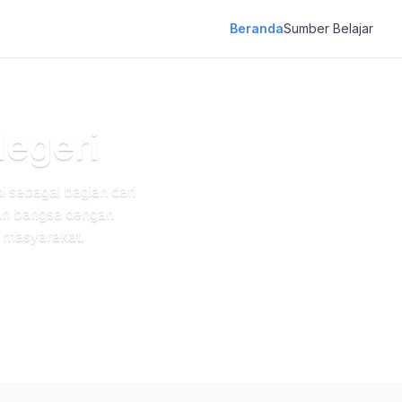
Beranda
Sumber Belajar
egeri
 sebagai bagian dari
un bangsa dengan
n masyarakat.