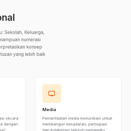
onal
u: Sekolah, Keluarga,
kemampuan numerasi
rpretasikan konsep
tusan yang lebih baik
tv
Media
si secara
Pemanfaatan media komunikasi untuk
a dengan
membangun kesadaran, partisipasi
ka/
dan kolaborasi seluruh pemangku