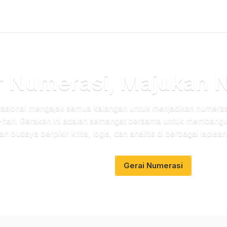
r Numerasi, Majukan N
sional mengajak semua kalangan untuk menjadikan numerasi
i-hari. Gerakan ini adalah semangat bersama untuk membang
budaya berpikir kritis, logis, dan analitis di berbagai lapisa
info_outlined
Tentang GNN
Gerai Numerasi