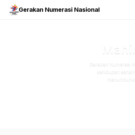
Gerakan Numerasi Nasional
Mahi
Gerakan Numerasi Na
kehidupan sehar
menumbuhkan 