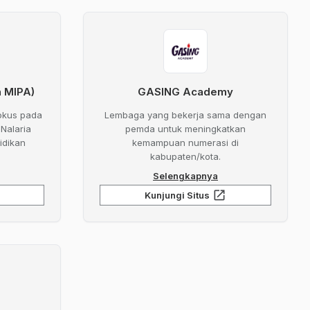
n MIPA)
GASING Academy
okus pada
Lembaga yang bekerja sama dengan
Nalaria
pemda untuk meningkatkan
idikan
kemampuan numerasi di
kabupaten/kota.
Selengkapnya
open_in_new
Kunjungi Situs