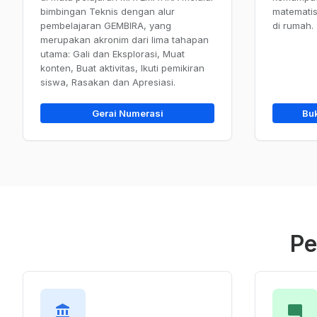
bimbingan Teknis dengan alur
matematis 
pembelajaran GEMBIRA, yang
di rumah.
merupakan akronim dari lima tahapan
utama: Gali dan Eksplorasi, Muat
konten, Buat aktivitas, Ikuti pemikiran
siswa, Rasakan dan Apresiasi.
Gerai Numerasi
Bu
Pe
account_balance
mode_comment