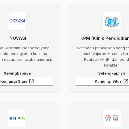
INOVASI
KPM (Klinik Pendidika
an Australia-Indonesia yang
Lembaga pendidikan yang f
pada peningkatan kualitas
pembelajaran Matematika 
an dasar, termasuk numerasi.
Realistik (MNR) dan pend
karakter.
Selengkapnya
Selengkapnya
open_in_new
open_in_new
Kunjungi Situs
Kunjungi Situs