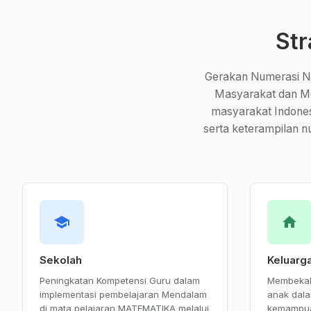
Str
Gerakan Numerasi Nas
Masyarakat dan Me
masyarakat Indone
serta keterampilan n
school
home
Sekolah
Keluarg
Peningkatan Kompetensi Guru dalam
Membekal
implementasi pembelajaran Mendalam
anak dal
di mata pelajaran MATEMATIKA melalui
kemampuan