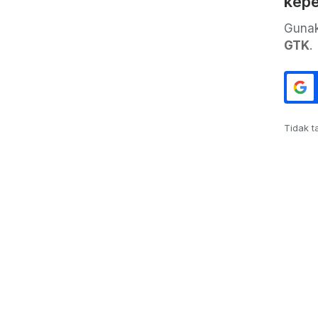
kepe
Guna
GTK
.
Tidak t