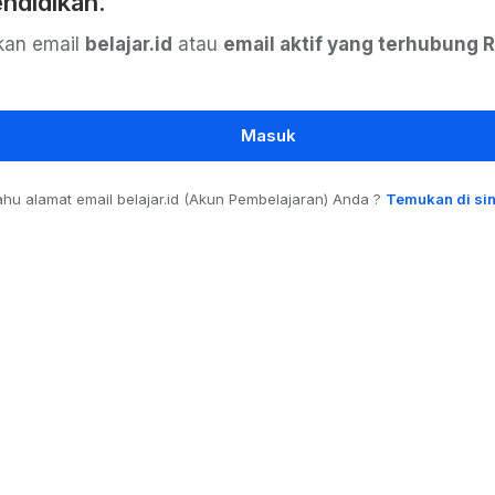
ndidikan.
kan email
belajar.id
atau
email aktif yang terhubung 
Masuk
ahu alamat email belajar.id (Akun Pembelajaran) Anda ?
Temukan di sin